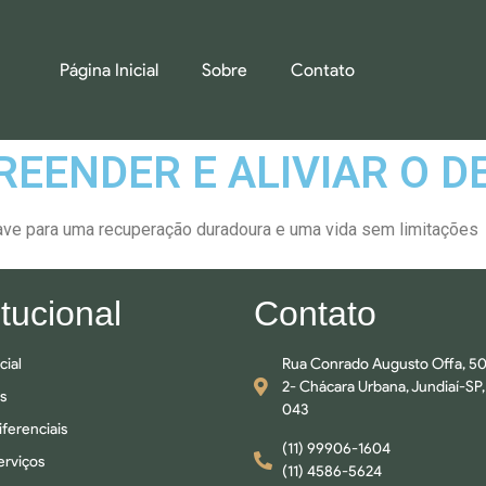
Página Inicial
Sobre
Contato
REENDER E ALIVIAR O 
ave para uma recuperação duradoura e uma vida sem limitações
itucional
Contato
cial
Rua Conrado Augusto Offa, 50
2- Chácara Urbana, Jundiaí-SP,
s
043
ferenciais
(11) 99906-1604
erviços
(11) 4586-5624