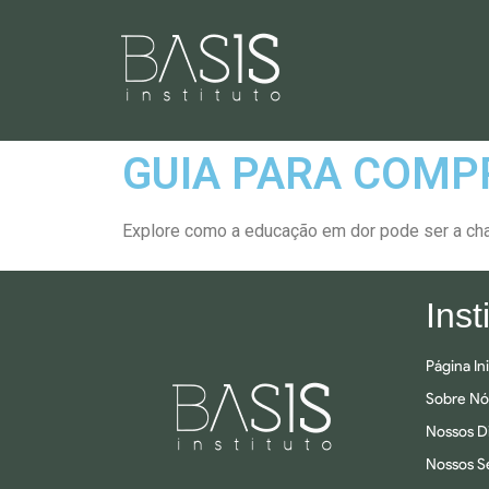
GUIA PARA COMP
Explore como a educação em dor pode ser a ch
Inst
Página Ini
Sobre Nó
Nossos Di
Nossos S