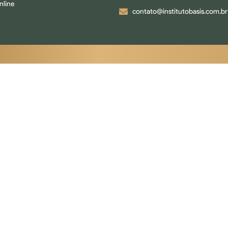
nline
contato@institutobasis.com.br