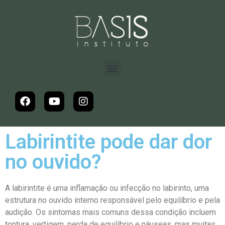
Labirintite pode dar dor
no ouvido?
A labirintite é uma inflamação ou infecção no labirinto, uma
estrutura no ouvido interno responsável pelo equilíbrio e pela
audição. Os sintomas mais comuns dessa condição incluem
tontura, vertigem, perda de equilíbrio e náuseas, mas muitas