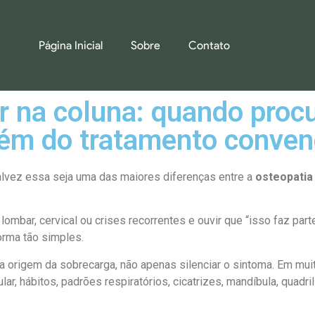
Página Inicial
Sobre
Contato
r na coluna: quando proc
além do tratamento conven
alvez essa seja uma das maiores diferenças entre a
osteopatia
mbar, cervical ou crises recorrentes e ouvir que “isso faz parte
orma tão simples.
a origem da sobrecarga, não apenas silenciar o sintoma. Em muit
lar, hábitos, padrões respiratórios, cicatrizes, mandíbula, quad