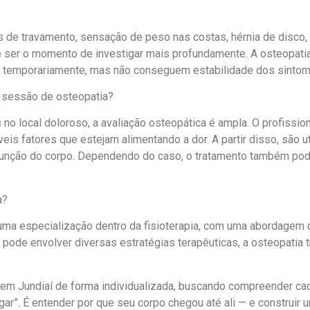
es de travamento, sensação de peso nas costas, hérnia de disco, 
e ser o momento de investigar mais profundamente. A osteopat
m temporariamente, mas não conseguem estabilidade dos sintom
 sessão de osteopatia?
no local doloroso, a avaliação osteopática é ampla. O profission
veis fatores que estejam alimentando a dor. A partir disso, são 
 função do corpo. Dependendo do caso, o tratamento também pode 
a?
 uma especialização dentro da fisioterapia, com uma abordagem c
a pode envolver diversas estratégias terapêuticas, a osteopatia 
 em Jundiaí de forma individualizada, buscando compreender ca
ugar”. É entender por que seu corpo chegou até ali — e construir