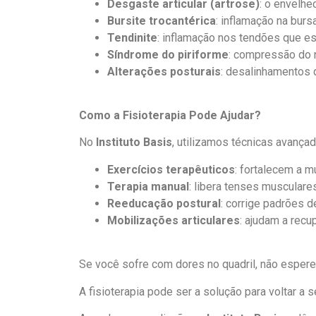
Desgaste articular (artrose)
: o envelhe
Bursite trocantérica
: inflamação na burs
Tendinite
: inflamação nos tendões que es
Síndrome do piriforme
: compressão do n
Alterações posturais
: desalinhamentos 
Como a Fisioterapia Pode Ajudar?
No
Instituto Basis
, utilizamos técnicas avançada
Exercícios terapêuticos
: fortalecem a m
Terapia manual
: libera tenses musculares
Reeducação postural
: corrige padrões 
Mobilizações articulares
: ajudam a recu
Se você sofre com dores no quadril, não espere
A fisioterapia pode ser a solução para voltar a