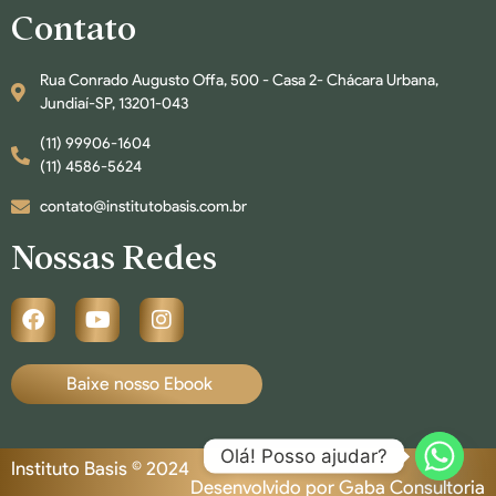
Contato
Rua Conrado Augusto Offa, 500 - Casa 2- Chácara Urbana,
Jundiaí-SP, 13201-043
(11) 99906-1604
(11) 4586-5624
contato@institutobasis.com.br
Nossas Redes
Baixe nosso Ebook
Olá! Posso ajudar?
Instituto Basis © 2024
Desenvolvido por Gaba Consultoria