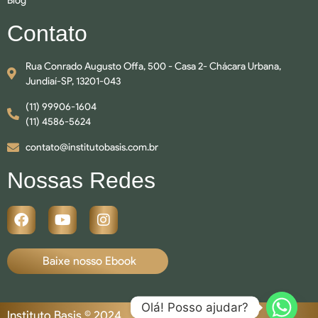
Blog
Contato
Rua Conrado Augusto Offa, 500 - Casa 2- Chácara Urbana,
Jundiaí-SP, 13201-043
(11) 99906-1604
(11) 4586-5624
contato@institutobasis.com.br
Nossas Redes
Baixe nosso Ebook
Olá! Posso ajudar?
Instituto Basis © 2024