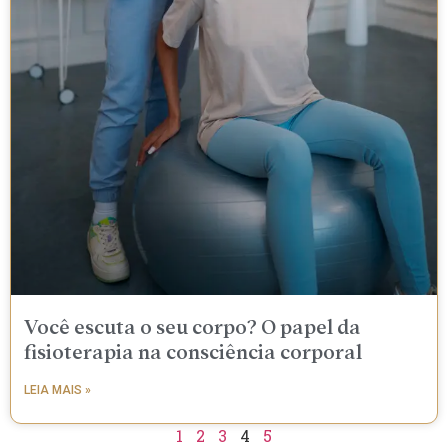
Você escuta o seu corpo? O papel da
fisioterapia na consciência corporal
LEIA MAIS »
1
2
3
4
5