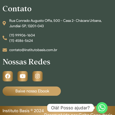
Contato
Rua Conrado Augusto Offa, 500 - Casa 2- Chácara Urbana,
Jundiaí-SP, 13201-043
(11) 99906-1604
(11) 4586-5624
contato@institutobasis.com.br
Nossas Redes
Baixe nosso Ebook
Olá! Posso ajudar?
Instituto Basis © 2024
Desenvolvido por Gaba Consultoria